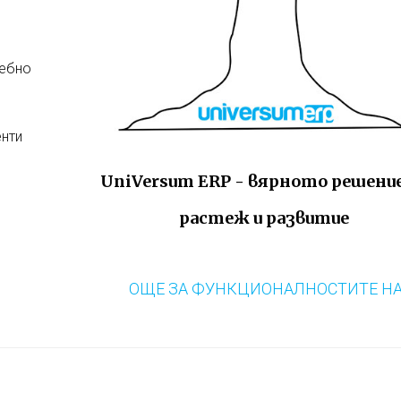
ребно
енти
UniVersum ERP - вярното решение
растеж и развитие
ОЩЕ ЗА ФУНКЦИОНАЛНОСТИТЕ НА