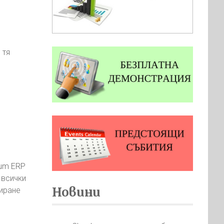
 тя
sum ERP
 всички
Новини
зиране