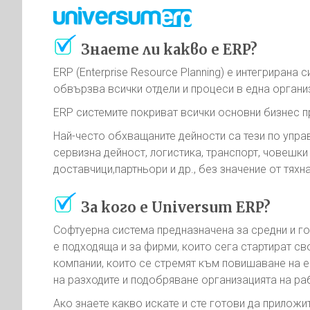
Знаете ли какво е ERP?
ERP (Enterprise Resource Planning) е интегрирана 
обвързва всички отдели и процеси в една органи
ERP системите покриват всички основни бизнес п
Най-често обхващаните дейности са тези по упра
сервизна дейност, логистика, транспорт, човешки 
доставчици,партньори и др., без значение от тяхн
За кого е Universum ERP?
Софтуерна система предназначена за средни и го
е подходяща и за фирми, които сега стартират св
компании, които се стремят към повишаване на е
на разходите и подобряване организацията на ра
Ако знаете какво искате и сте готови да приложи