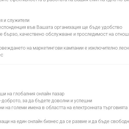
ия и служители
респонденция във Вашата организация ще бъде удобство
те бързо, качествено обслужване и проследимост на отнош
овеждането на маркетингови кампании е изключително лес
ес
вши на глобалния онлайн пазар
й-доброто, за да бъдете доволни и успешни
ни на големи имена в областта на електронната търговията
ващи на един онлайн бизнес да се развие и да бъде свобод