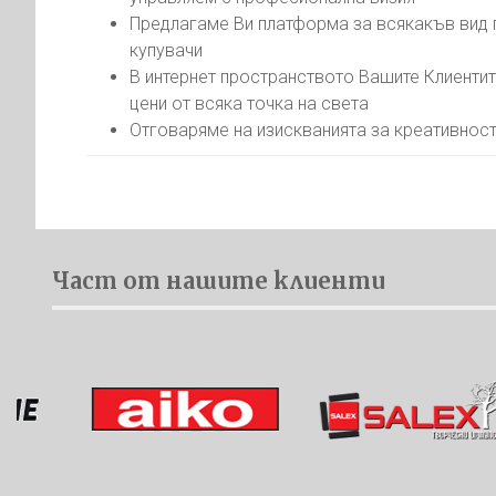
Предлагаме Ви платформа за всякакъв вид п
купувачи
В интернет пространството Вашите Клиентит
цени от всяка точка на света
Отговаряме на изискванията за креативност
Част от нашите клиенти