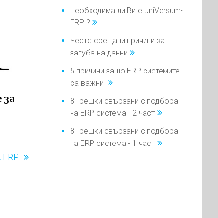
Необходима ли Ви е UniVersum-
ERP ?
Често срещани причини за
загуба на данни
5 причини защо ERP системите
са важни
 за
8 Грешки свързани с подбора
на ERP система - 2 част
8 Грешки свързани с подбора
на ERP система - 1 част
 ERP