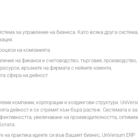
система за управление на бизнеса. Kато всяка друга система,
зация.
роцеси на компанията.
вление на финанси и счетоводство, търговия, производство,
ресурси, връзките на фирмата с нейните клиенти,
ата сфера на дейност.
леми компании, корпорации и холдингови структури. UniVer
оята дейност и се стремят към бърз растеж. Системата e за
фективността, увеличаване на производителността, оптими
ботата.
те на практика идеите си във Вашият бизнес, UniVersum ERP