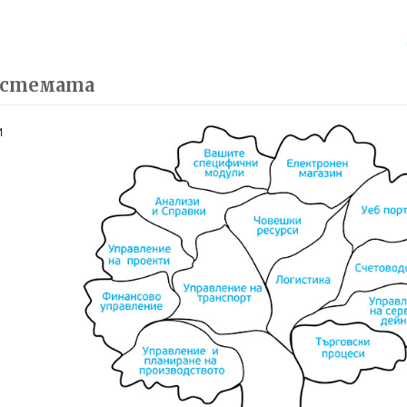
истемата
и