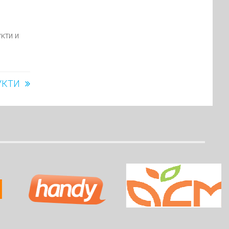
кти и
УКТИ