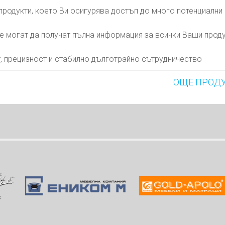
родукти, което Ви осигурява достъп до много потенциални
е могат да получат пълна информация за всички Ваши проду
, прецизност и стабилно дълготрайно сътрудничество
ОЩЕ ПРОД