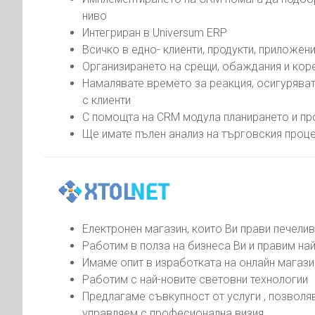
ниво
Интегриран в Universum ERP
Всичко в едно- клиенти, продукти, приложен
Организирането на срещи, обаждания и ко
Намалявате времето за реакция, осигурява
с клиенти
С помощта на CRM модула планирането и пр
Ще имате пълен анализ на търговския проц
Електронен магазин, които Ви прави печели
Работим в полза на бизнеса Ви и правим на
Имаме опит в изработката на онлайн магази
Работим с най-новите световни технологии
Предлагаме съвкупност от услуги , позволя
управляем с професионална визия